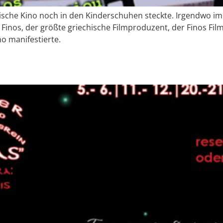
chische Kino noch in den Kinderschuhen steckte. Irgendwo im
 Finos, der größte griechische Filmproduzent, der Finos Fi
o manifestierte.