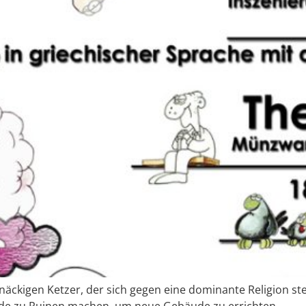
ckigen Ketzer, der sich gegen eine dominante Religion stell
ude zu Ruinen machen, um neue Gebäude zu errichten.