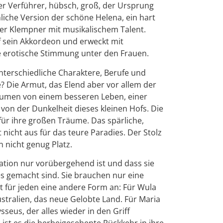
der Verführer, hübsch, groß, der Ursprung
liche Version der schöne Helena, ein hart
er Klempner mit musikalischem Talent.
f sein Akkordeon und erweckt mit
 erotische Stimmung unter den Frauen.
terschiedliche Charaktere, Berufe und
e? Die Armut, das Elend aber vor allem der
umen von einem besseren Leben, einer
von der Dunkelheit dieses kleinen Hofs. Die
für ihre großen Träume. Das spärliche,
nicht aus für das teure Paradies. Der Stolz
 nicht genug Platz.
uation nur vorübergehend ist und dass sie
es gemacht sind. Sie brauchen nur eine
 für jeden eine andere Form an: Für Wula
ustralien, das neue Gelobte Land. Für Maria
sseus, der alles wieder in den Griff
st es die herbeigesehente Rückkehr in ihre