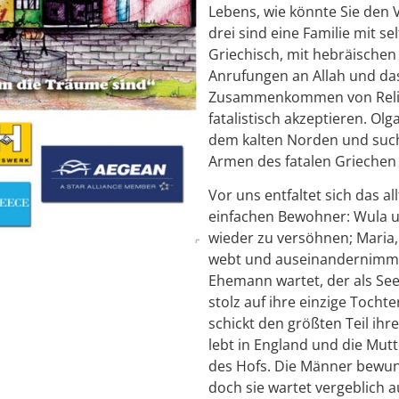
Lebens, wie könnte Sie den 
drei sind eine Familie mit
Griechisch, mit hebräische
Anrufungen an Allah und da
Zusammenkommen von Religio
fatalistisch akzeptieren. Olg
dem kalten Norden und such
Armen des fatalen Griechen 
Vor uns entfaltet sich das a
einfachen Bewohner: Wula un
wieder zu versöhnen; Maria,
webt und auseinandernimmt,
Ehemann wartet, der als See
stolz auf ihre einzige Tocht
schickt den größten Teil ihr
lebt in England und die Mutt
des Hofs. Die Männer bewund
doch sie wartet vergeblich a