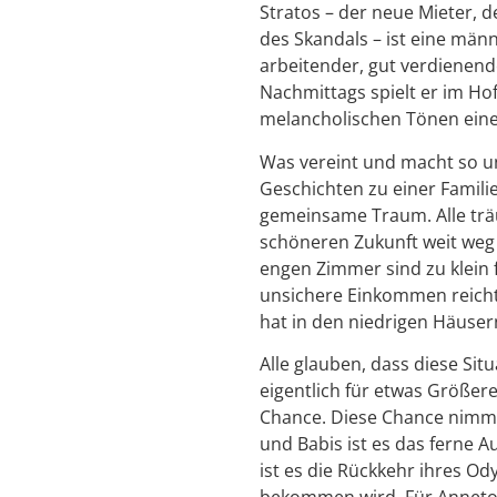
Stratos – der neue Mieter, 
des Skandals – ist eine männ
arbeitender, gut verdienend
Nachmittags spielt er im Ho
melancholischen Tönen eine
Was vereint und macht so un
Geschichten zu einer Famili
gemeinsame Traum. Alle trä
schöneren Zukunft weit weg 
engen Zimmer sind zu klein 
unsichere Einkommen reicht 
hat in den niedrigen Häusern
Alle glauben, dass diese Sit
eigentlich für etwas Größer
Chance. Diese Chance nimmt
und Babis ist es das ferne A
ist es die Rückkehr ihres Ody
bekommen wird. Für Anneto i