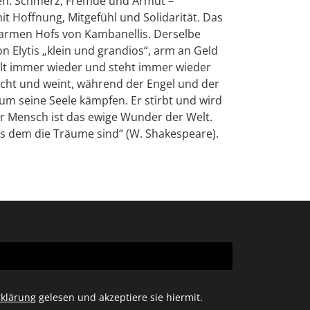
en: Schmerz, Fremde und Armut –
t Hoffnung, Mitgefühl und Solidarität. Das
 armen Hofs von Kambanellis. Derselbe
on Elytis „klein und grandios“, arm an Geld
ällt immer wieder und steht immer wieder
 lacht und weint, während der Engel und der
m seine Seele kämpfen. Er stirbt und wird
er Mensch ist das ewige Wunder der Welt.
us dem die Träume sind“ (W. Shakespeare).
klärung
gelesen und akzeptiere sie hiermit.