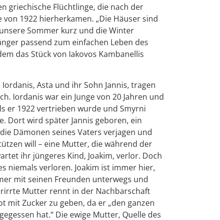
 griechische Flüchtlinge, die nach der
e von 1922 hierherkamen. „Die Häuser sind
, unsere Sommer kurz und die Winter
ssänger passend zum einfachen Leben des
dem das Stück von Iakovos Kambanellis
 Iordanis, Asta und ihr Sohn Jannis, tragen
ch. Iordanis war ein Junge von 20 Jahren und
 als er 1922 vertrieben wurde und Smyrni
. Dort wird später Jannis geboren, ein
s die Dämonen seines Vaters verjagen und
tützen will – eine Mutter, die während der
tet ihr jüngeres Kind, Joakim, verlor. Doch
es niemals verloren. Joakim ist immer hier,
mmer mit seinen Freunden unterwegs und
erirrte Mutter rennt in der Nachbarschaft
t mit Zucker zu geben, da er „den ganzen
gegessen hat.“ Die ewige Mutter, Quelle des