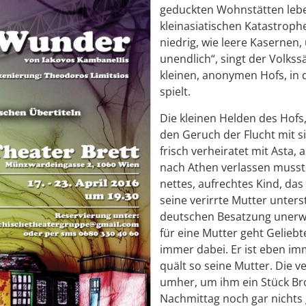
geduckten Wohnstätten leben
kleinasiatischen Katastroph
niedrig, wie leere Kasernen
unendlich“, singt der Volk
kleinen, anonymen Hofs, in 
spielt.
Die kleinen Helden des Hofs,
den Geruch der Flucht mit si
frisch verheiratet mit Asta,
nach Athen verlassen musste
nettes, aufrechtes Kind, da
seine verirrte Mutter unters
deutschen Besatzung unerwar
für eine Mutter geht Geliebt
immer dabei. Er ist eben i
quält so seine Mutter. Die v
umher, um ihm ein Stück Bro
Nachmittag noch gar nichts 