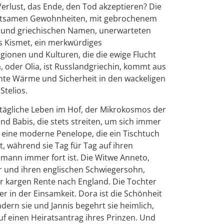
Verlust, das Ende, den Tod akzeptieren? Die
 seltsamen Gewohnheiten, mit gebrochenem
n und griechischen Namen, unerwarteten
s Kismet, ein merkwürdiges
nen und Kulturen, die die ewige Flucht
a, oder Olia, ist Russlandgriechin, kommt aus
te Wärme und Sicherheit in den wackeligen
Stelios.
lltägliche Leben im Hof, der Mikrokosmos der
d Babis, die stets streiten, um sich immer
 eine moderne Penelope, die ein Tischtuch
 während sie Tag für Tag auf ihren
mann immer fort ist. Die Witwe Anneto,
er und ihren englischen Schwiegersohn,
er kargen Rente nach England. Die Tochter
er in der Einsamkeit. Dora ist die Schönheit
ern sie und Jannis begehrt sie heimlich,
uf einen Heiratsantrag ihres Prinzen. Und