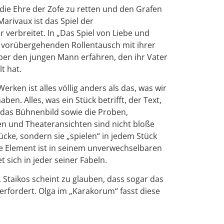
 die Ehre der Zofe zu retten und den Grafen
Marivaux ist das Spiel der
r verbreitet. In „Das Spiel von Liebe und
en vorübergehenden Rollentausch mit ihrer
er den jungen Mann erfahren, den ihr Vater
t hat.
erken ist alles völlig anders als das, was wir
en. Alles, was ein Stück betrifft, der Text,
, das Bühnenbild sowie die Proben,
en und Theateransichten sind nicht bloße
cke, sondern sie „spielen“ in jedem Stück
he Element ist in seinem unverwechselbaren
t sich in jeder seiner Fabeln.
 Staikos scheint zu glauben, dass sogar das
rfordert. Olga im „Karakorum“ fasst diese