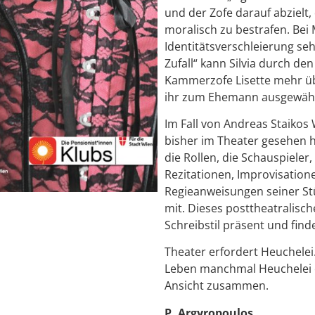
und der Zofe darauf abzielt,
moralisch zu bestrafen. Bei 
Identitätsverschleierung seh
Zufall“ kann Silvia durch d
Kammerzofe Lisette mehr üb
ihr zum Ehemann ausgewähl
Im Fall von Andreas Staikos W
bisher im Theater gesehen hab
die Rollen, die Schauspieler
Rezitationen, Improvisation
Regieanweisungen seiner Stü
mit. Dieses posttheatralisc
Schreibstil präsent und finde
Theater erfordert Heuchelei.
Leben manchmal Heuchelei e
Ansicht zusammen.
P. Argyropoulos