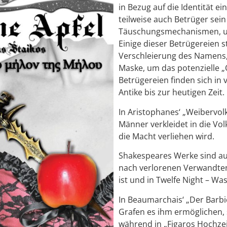
in Bezug auf die Identität e
teilweise auch Betrüger sei
Täuschungsmechanismen, um
Einige dieser Betrügereien s
Verschleierung des Namens,
Maske, um das potenzielle „O
Betrügereien finden sich in
Antike bis zur heutigen Zeit.
In Aristophanes‘ „Weibervo
Männer verkleidet in die Vo
die Macht verliehen wird.
Shakespeares Werke sind auc
nach verlorenen Verwandten s
ist und in Twelfe Night – Was
In Beaumarchais‘ „Der Barbie
Grafen es ihm ermöglichen, 
während in „Figaros Hochzei