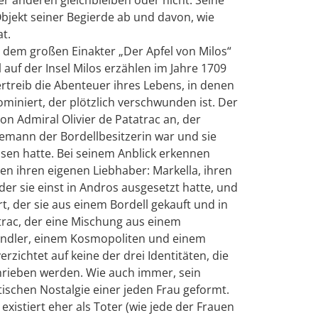
jekt seiner Begierde ab und davon, wie
t.
n dem großen Einakter „Der Apfel von Milos“
l auf der Insel Milos erzählen im Jahre 1709
ertreib die Abenteuer ihres Lebens, in denen
miniert, der plötzlich verschwunden ist. Der
on Admiral Olivier de Patatrac an, der
emann der Bordellbesitzerin war und sie
ssen hatte. Bei seinem Anblick erkennen
n ihren eigenen Liebhaber: Markella, ihren
er sie einst in Andros ausgesetzt hatte, und
rt, der sie aus einem Bordell gekauft und in
trac, der eine Mischung aus einem
ndler, einem Kosmopoliten und einem
erzichtet auf keine der drei Identitäten, die
rieben werden. Wie auch immer, sein
ischen Nostalgie einer jeden Frau geformt.
existiert eher als Toter (wie jede der Frauen