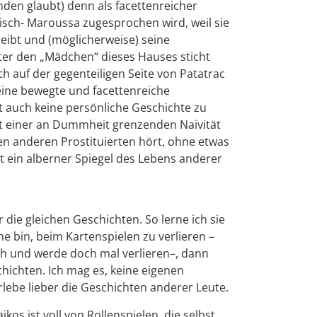
den glaubt) denn als facettenreicher
hisch- Maroussa zugesprochen wird, weil sie
eibt und (möglicherweise) seine
ter den „Mädchen“ dieses Hauses sticht
ch auf der gegenteiligen Seite von Patatrac
keine bewegte und facettenreiche
at auch keine persönliche Geschichte zu
mit einer an Dummheit grenzenden Naivität
den anderen Prostituierten hört, ohne etwas
st ein alberner Spiegel des Lebens anderer
die gleichen Geschichten. So lerne ich sie
e bin, beim Kartenspielen zu verlieren –
ch und werde doch mal verlieren–, dann
chichten. Ich mag es, keine eigenen
rlebe lieber die Geschichten anderer Leute.
kos ist voll von Rollenspielen, die selbst