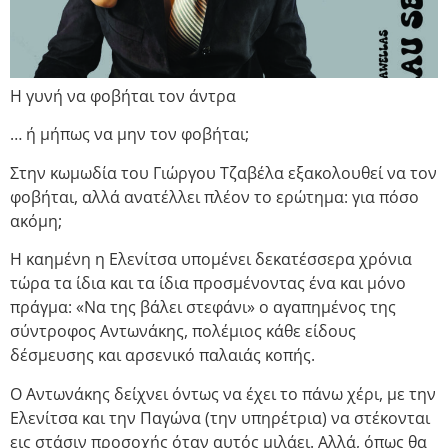
Η γυνή να φοβήται τον άντρα
… ή μήπως να μην τον φοβήται;
Στην κωμωδία του Γιώργου Τζαβέλα εξακολουθεί να τον
φοβήται, αλλά ανατέλλει πλέον το ερώτημα: για πόσο
ακόμη;
Η καημένη η Ελενίτσα υπομένει δεκατέσσερα χρόνια
τώρα τα ίδια και τα ίδια προσμένοντας ένα και μόνο
πράγμα: «Να της βάλει στεφάνι» ο αγαπημένος της
σύντροφος Αντωνάκης, πολέμιος κάθε είδους
δέσμευσης και αρσενικό παλαιάς κοπής.
Ο Αντωνάκης δείχνει όντως να έχει το πάνω χέρι, με την
Ελενίτσα και την Παγώνα (την υπηρέτρια) να στέκονται
εις στάσιν προσοχής όταν αυτός μιλάει. Αλλά, όπως θα