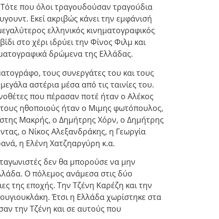
 Τότε που όλοι τραγουδούσαν τραγούδια
υγουντ. Εκεί ακριβώς κάνει την εμφάνισή
 μεγαλύτερος ελληνικός κινηματογραφικός
ίδι στο χέρι ιδρύει την Φίνος Φιλμ και
ηματογραφικά δρώμενα της Ελλάδας.
ματογράφο, τους συνεργάτες του και τους
μεγάλα αστέρια μέσα από τις ταινίες του.
ηνοθέτες που πέρασαν ποτέ ήταν ο Αλέκος
ό τους ηθοποιούς ήταν ο Μιμης φωτόπουλος,
έστης Μακρής, ο Δημήτρης Χόρν, ο Δημήτρης
ντας, ο Νίκος Αλεξανδράκης, η Γεωργία
ανά, η Ελένη Χατζηαργύρη κ.α.
ταγωνιστές δεν θα μπορούσε να μην
λλάδα. Ο πόλεμος ανάμεσα στις δύο
ς της εποχής. Την Τζένη Καρέζη και την
Βουγιουκλάκη. Έτσι η Ελλάδα χωρίστηκε στα
σαν την Τζένη και σε αυτούς που