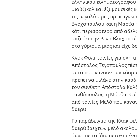
ελληνικού κινηματογράφου
μιούζικαλ και έξι μουσικές
τις μεγαλύτερες πρωταγωνίσ
Βλαχοπούλου και η Μάρθα Κ
κάτι περισσότερο από αδελ
μαζεύει την Ρένα Βλαχοπούλο
στο γύρισμα μιας και είχε δ
Κλακ Φιλμ-ταινίες για όλη τ
Απόστολος Τεγόπουλος πίστ
αυτά που κάνουν τον κόσμο 
πρέπει να μιλάνε στην καρδ
τον συνθέτη Απόστολο Καλδ
Ξανθόπουλος, η Μάρθα Βούρτ
από ταινίες-Μελό που κάναν
δάκρυ.
Το παράδειγμα της Κλακ φι
δακρύβρεχτων μελό ακολουθ
όμως με τα ίδια πετυχημέν