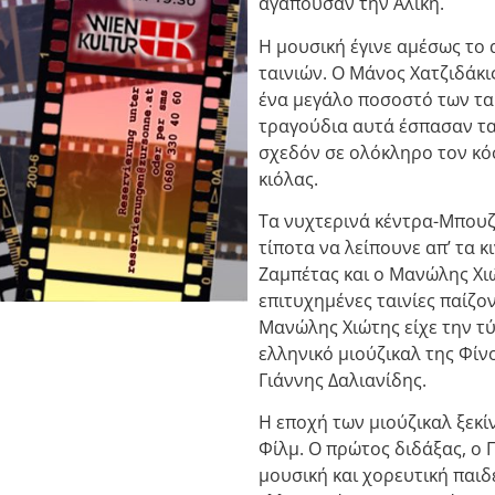
αγαπούσαν την Αλίκη.
Η μουσική έγινε αμέσως το
ταινιών. Ο Μάνος Χατζιδάκι
ένα μεγάλο ποσοστό των ται
τραγούδια αυτά έσπασαν τ
σχεδόν σε ολόκληρο τον κό
κιόλας.
Τα νυχτερινά κέντρα-Μπουζ
τίποτα να λείπουνε απ’ τα 
Ζαμπέτας και ο Μανώλης Χιώ
επιτυχημένες ταινίες παίζο
Μανώλης Χιώτης είχε την τύ
ελληνικό μιούζικαλ της Φίν
Γιάννης Δαλιανίδης.
Η εποχή των μιούζικαλ ξεκί
Φίλμ. Ο πρώτος διδάξας, ο 
μουσική και χορευτική παι