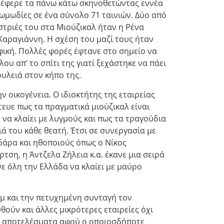
 έφερε τα πάνω κάτω σκηνοθετώντας εννέα
 κωμωδίες σε ένα σύνολο 71 ταινιών. Δύο από
τριές του στα Μιούζικαλ ήταν η Ρένα
αραγιάννη. Η σχέση του μαζί τους ήταν
φική. Πολλές φορές έφτανε στο σημείο να
υ απ’ το σπίτι της γιατί ξεχάστηκε να πάει
ουλειά στον κήπο της.
ην οικογένεια. Ο ιδιοκτήτης της εταιρείας
ευε πως τα πραγματικά μιούζικαλ είναι
να κλαίει με λυγμούς και πως τα τραγούδια
ιά του κάθε θεατή. Έτσι σε συνεργασία με
άρα και ηθοποιούς όπως ο Νίκος
ση, η Άντζελα Ζήλεια κ.α. έκανε μια σειρά
ε όλη την Ελλάδα να κλαίει με μαύρο
λμ και την πετυχημένη συνταγή τον
ούν και άλλες μικρότερες εταιρείες όχι
α αποτελέσματα αφού ο οποιοσδήποτε