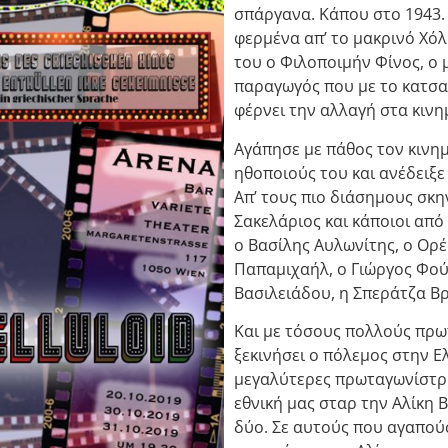
σπάργανα. Κάπου στο 1943.
φερμένα απ’ το μακρινό Χόλ
του ο Φιλοποιμήν Φίνος, ο
παραγωγός που με το κατσαβ
φέρνει την αλλαγή στα κιν
Αγάπησε με πάθος τον κινη
ηθοποιούς του και ανέδειξε 
Απ’ τους πιο διάσημους σκ
Σακελάριος και κάποιοι απ
ο Βασίλης Αυλωνίτης, ο Ορ
Παπαμιχαήλ, ο Γιώργος Φού
Βασιλειάδου, η Σπεράτζα Βρ
Και με τόσους πολλούς πρω
ξεκινήσει ο πόλεμος στην Ε
μεγαλύτερες πρωταγωνίστριε
εθνική μας σταρ την Αλίκη 
δύο. Σε αυτούς που αγαπού